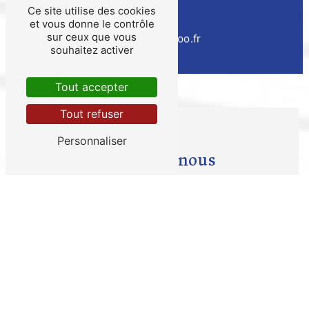
Ce site utilise des cookies
E-mail
et vous donne le contrôle
sur ceux que vous
thierry.fauchon@wanadoo.fr
souhaitez activer
Tout accepter
Tout refuser
Personnaliser
Contactez-nous